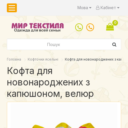
Мова
Кабінет
0
Головна
Кофточки ясельні
Кофта для новонароджених з капю
Кофта для
новонароджених з
капюшоном, велюр