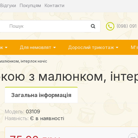
Відгуки
Покупцям
Контакти
(098) 091
аж
Для немовлят
Дорослий трикотаж
М'я
 малюнком, інтерлок начіс
бкою з малюнком, інте
Загальна інформація
Модель:
03109
Наявність:
Є в наявності