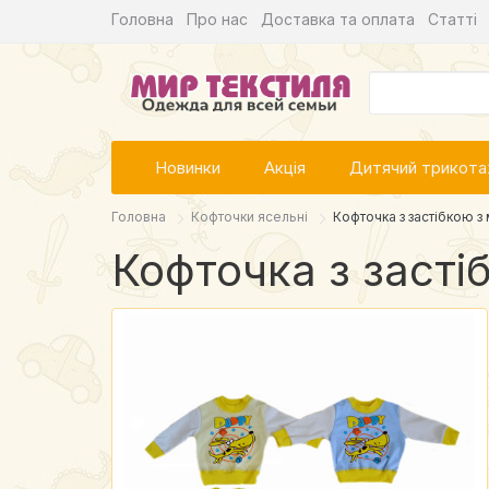
Головна
Про нас
Доставка та оплата
Статті
Новинки
Акція
Дитячий трикот
Головна
Кофточки ясельні
Кофточка з застібкою з
Кофточка з засті