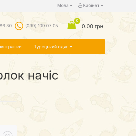
Мова
Кабінет
0
 86 80
(099) 109 07 05
0.00 грн
кі іграшки
Турецький одяг
рлок начіс