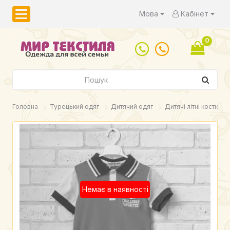
Мова
Кабінет
0
Головна
Турецький одяг
Дитячий одяг
Дитячі літні костюми
Немає в наявності