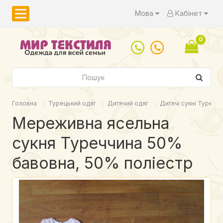
Мова
Кабінет
0
Головна
Турецький одяг
Дитячий одяг
Дитячі сукні Туреччи
Мереживна ясельна
сукня Туреччина 50%
бавовна, 50% поліестр