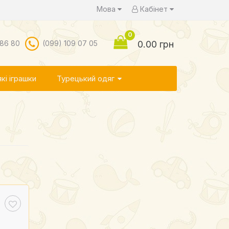
Мова
Кабінет
0
 86 80
(099) 109 07 05
0.00 грн
кі іграшки
Турецький одяг