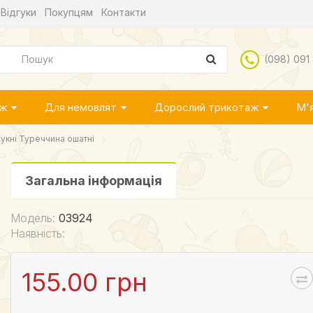
Відгуки
Покупцям
Контакти
(098) 091
аж
Для немовлят
Дорослий трикотаж
М'я
сукні Туреччина ошатні
Загальна інформація
Модель:
03924
Наявність:
155.00 грн