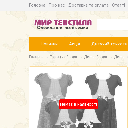
Головна
Про нас
Доставка та оплата
Статті
Новинки
Акція
Дитячий трикот
Головна
Турецький одяг
Дитячий одяг
Дитячі 
Немає в наявності