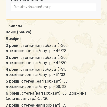
Тканина:
начіс (байка)
Виміри:
2 роки
,
стегна(напівобхват)-30,
довжина(зовніш./внутр.)-46/28
3 року
,
стегна(напівобхват)-30,
довжина(зовніш./внутр.)-49/30
4 роки
,
стегна(напівобхват)-31,
довжина(зовніш./внутр.)-51/32
5 років
,
стегна (напівобхват)-33,
довжина(зовніш./внутр.)-56/35
6 років
,
стегна(напівобхват)-35, довжина
(зовніш./внутр.)-55/36
7 років
,
стегна(напівобхват)-35,