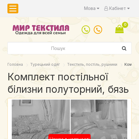
Мова
Кабінет
0
Головна
Турецький одяг
Текстиль, постіль, рушники
Комплек
Комплект постільної
білизни полуторний, бязь