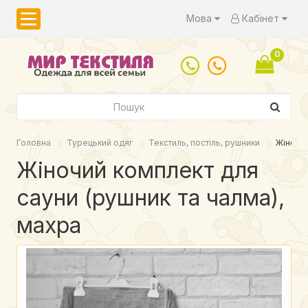
Мова
Кабінет
0
Головна
Турецький одяг
Текстиль, постіль, рушники
Жіночий
Жіночий комплект для
сауни (рушник та чалма),
махра