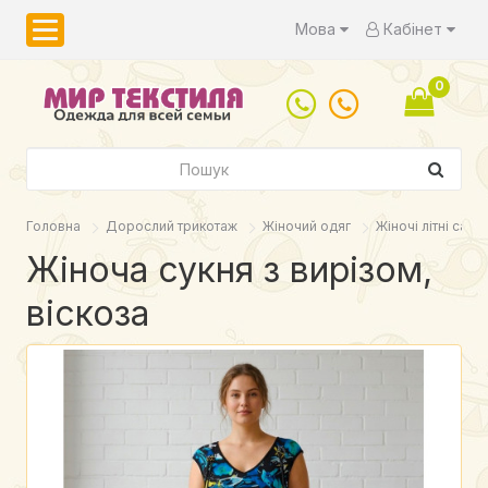
Мова
Кабінет
0
Головна
Дорослий трикотаж
Жіночий одяг
Жіночі літні сара
Жіноча сукня з вирізом,
віскоза