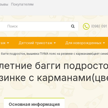
зывы
Покупателям
(098) 091
таж
Детский трикотаж
Для новорожденных
 багги подросток, вышивка ПУМА пояс на резинке с карманами(цвет синий
летние багги подрост
зинке с карманами(цве
Основная информация