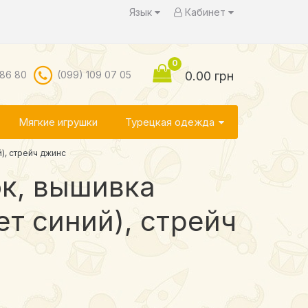
Язык
Кабинет
0
 86 80
(099) 109 07 05
0.00 грн
Мягкие игрушки
Турецкая одежда
), стрейч джинс
ок, вышивка
т синий), стрейч