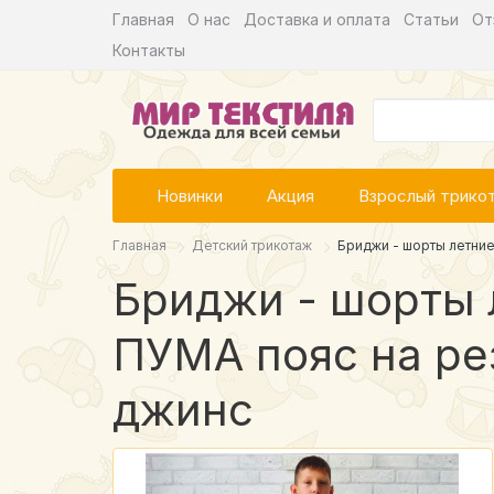
Главная
О нас
Доставка и оплата
Статьи
От
Контакты
Новинки
Акция
Взрослый трико
Главная
Детский трикотаж
Бриджи - шорты летние
Бриджи - шорты 
ПУМА пояс на ре
джинс