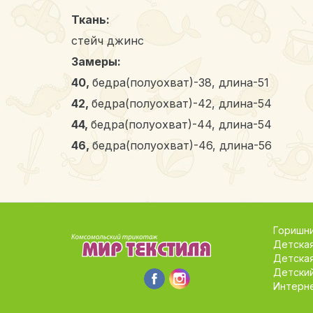
Ткань:
стейч джинс
Замеры:
40,
бедра(полуохват)-38, длина-51
42,
бедра(полуохват)-42, длина-54
44,
бедра(полуохват)-44, длина-54
46,
бедра(полуохват)-46, длина-56
Горишни
Детска
Детска
Детский
Интерне