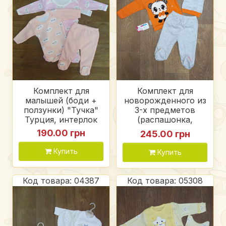
Комплект для
Комплект для
малышей (боди +
новорожденного из
ползунки) "Тучка"
3-х предметов
Турция, интерлок
(распашонка,
ползуны, шапочка)
190.00 грн
245.00 грн
Турция, интерлок
Купить
Купить
Код товара: 04387
Код товара: 05308