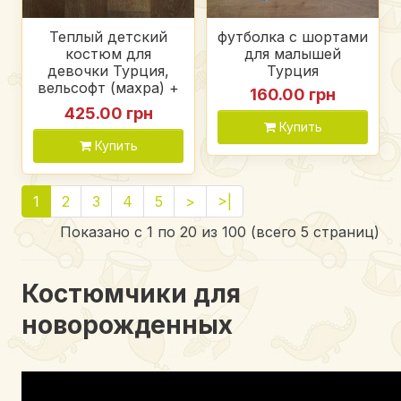
Теплый детский
футболка с шортами
костюм для
для малышей
девочки Турция,
Турция
вельсофт (махра) +
160.00 грн
трехнитка футер
425.00 грн
Купить
Купить
1
2
3
4
5
>
>|
Показано с 1 по 20 из 100 (всего 5 страниц)
Костюмчики для
новорожденных