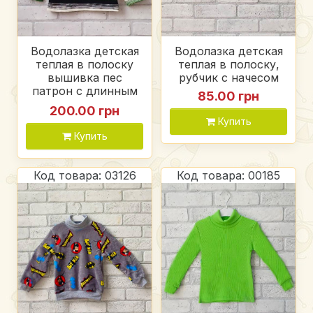
Водолазка детская
Водолазка детская
теплая в полоску
теплая в полоску,
вышивка пес
рубчик с начесом
патрон с длинным
85.00 грн
рукавом воротник
200.00 грн
стойка оверсайз,
Купить
стрейч вязка
Купить
Код товара: 03126
Код товара: 00185