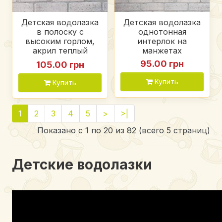
Детская водолазка
Детская водолазка
в полоску с
однотонная
высоким горлом,
интерлок на
акрил теплый
манжетах
приятный на ощупь
95.00 грн
105.00 грн
Купить
Купить
1
2
3
4
5
>
>|
Показано с 1 по 20 из 82 (всего 5 страниц)
Детские водолазки