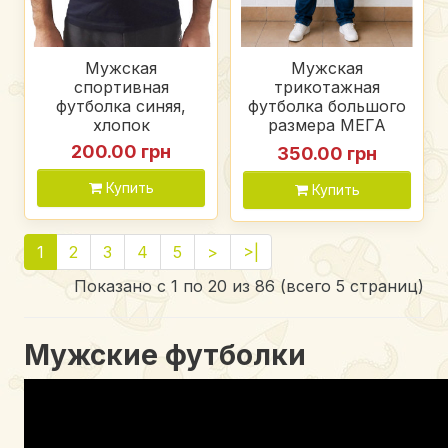
Мужская
Мужская
спортивная
трикотажная
футболка синяя,
футболка большого
хлопок
размера МЕГА
батал, футболка
200.00 грн
350.00 грн
свободного кроя
для мужчин, цвет
Купить
Купить
оранжевый меланж
1
2
3
4
5
>
>|
Показано с 1 по 20 из 86 (всего 5 страниц)
Мужские футболки