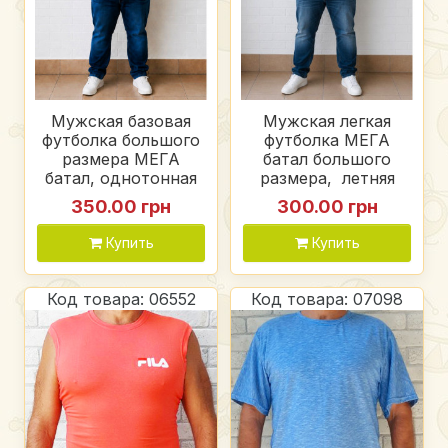
Мужская базовая
Мужская легкая
футболка большого
футболка МЕГА
размера МЕГА
батал большого
батал, однотонная
размера, летняя
футболка для
трикотажная
350.00 грн
300.00 грн
мужчин хлопок,
футболка для
цвет темно синий
мужчин, цвет
Купить
Купить
зеленый
Код товара: 06552
Код товара: 07098