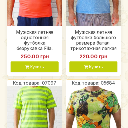
Мужская летняя
Мужская летняя
однотонная
футболка большого
футболка
размера батал,
безрукавка Fila,
трикотажная легкая
голубая, красная,
футболка, цвет
250.00 грн
220.00 грн
стрейч кулир
голубой меланж
Купить
Купить
Код товара: 07097
Код товара: 05684