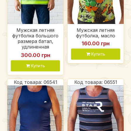
Мужская летняя
Мужская летняя
футболка большого
футболка, масло
размера батал,
160.00 грн
удлиненная
трикотажная
Купить
300.00 грн
футболка для
мужчин в полоску
Купить
салатовая с серым
Код товара: 06541
Код товара: 06551