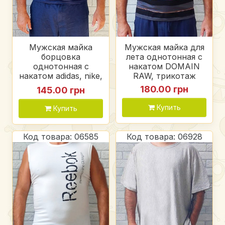
Мужская майка
Мужская майка для
борцовка
лета однотонная с
однотонная с
накатом DOMAIN
накатом adidas, nike,
RAW, трикотаж
стрейч кулир
180.00 грн
145.00 грн
Купить
Купить
Код товара: 06585
Код товара: 06928