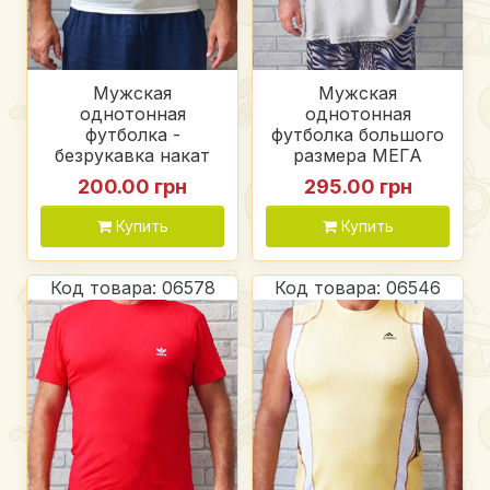
Мужская
Мужская
однотонная
однотонная
футболка -
футболка большого
безрукавка накат
размера МЕГА
Reebok (цвет,
батал, цвет серый
200.00 грн
295.00 грн
белый, красный,
кулир флам
темно-синий),
Купить
Купить
трикотаж
Код товара: 06578
Код товара: 06546