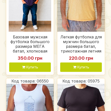
Базовая мужская
Легкая футболка для
футболка большого
мужчин большого
размера МЕГА
размера батал,
батал, хлопковая
трикотажная летняя
однотонная
мужская футболка,
350.00 грн
220.00 грн
футболка для
цвет оранжевый
мужчин, цвет
меланж
Купить
Купить
темно синий -
чернильный
Код товара: 06550
Код товара: 05975