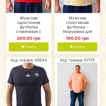
Мужская
Мужская
однотонная
спортивная
футболка
футболка -
стрейчевая с
безрукавка для
накатом (цвет
тренировок накат
200.00 грн
160.00 грн
красный, черный,
adidas, трикотаж
синий, темно-
Купить
Купить
синий), вискоза
хорошего качества
Код товара: 05644
Код товара: 07175