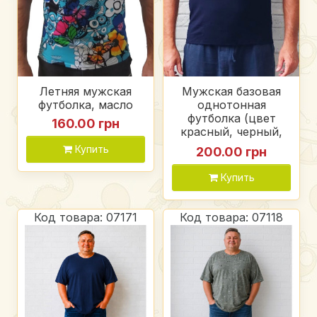
Летняя мужская
Мужская базовая
футболка, масло
однотонная
футболка (цвет
160.00 грн
красный, черный,
темно-синий),
Купить
200.00 грн
вискоза хорошего
качества
Купить
Код товара: 07171
Код товара: 07118