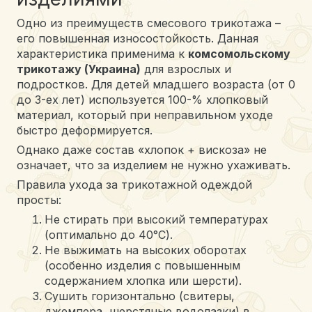
Одно из преимуществ смесового трикотажа –
его повышенная износостойкость. Данная
характеристика применима к
комсомольскому
трикотажу (Украина)
для взрослых и
подростков. Для детей младшего возраста (от 0
до 3-ех лет) используется 100-% хлопковый
материал, который при неправильном уходе
быстро деформируется.
Однако даже состав «хлопок + вискоза» не
означает, что за изделием не нужно ухаживать.
Правила ухода за трикотажной одеждой
просты:
Не стирать при высокий температурах
(оптимально до 40°С).
Не выжимать на высоких оборотах
(особенно изделия с повышенным
содержанием хлопка или шерсти).
Сушить горизонтально (свитеры,
джемпера, шерстяные водолазки) в