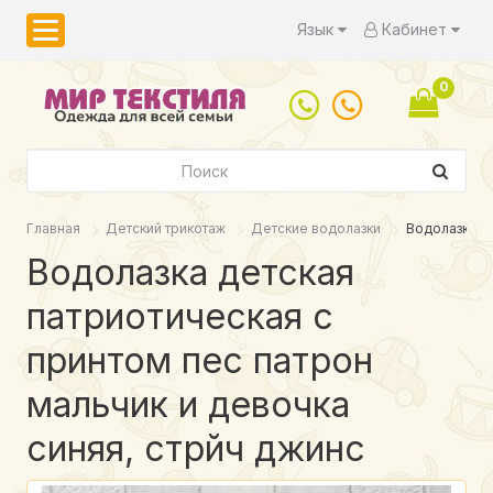
Язык
Кабинет
0
Главная
Детский трикотаж
Детские водолазки
Водолазка де
Водолазка детская
патриотическая с
принтом пес патрон
мальчик и девочка
синяя, стрйч джинс