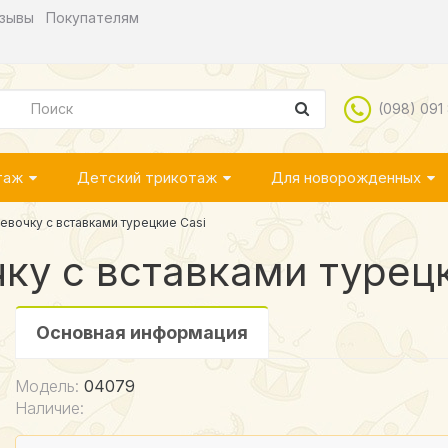
зывы
Покупателям
(098) 091
таж
Детский трикотаж
Для новорожденных
евочку с вставками турецкие Casi
ку с вставками турецк
Основная информация
Модель:
04079
Наличие: