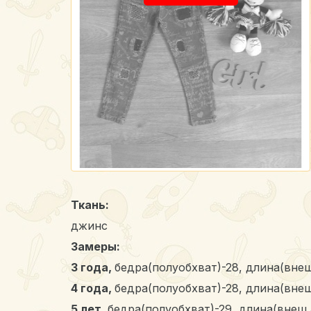
Ткань:
джинс
Замеры:
3 года,
бедра(полуобхват)-28, длина(внеш
4 года
,
бедра(полуобхват)-28, длина(внеш
5 лет,
бедра(полуобхват)-29, длина(внеш.