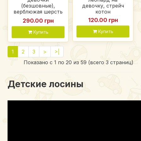
(безшовные),
девочку, стрейч
верблюжая шерсть
котон
(мех)
120.00 грн
290.00 грн
Купить
Купить
1
2
3
>
>|
Показано с 1 по 20 из 59 (всего 3 страниц)
Детские лосины