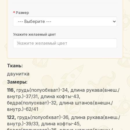
Размер
Укажите желаемый цвет
Ткань:
двунитка
Замеры:
116,
грудь(полуобхват)-34, длина рукава(внеш./
внутр.)-37/31, длина кофты-43,
бедра(полуохват)-32, длина штанов(внешн./
внутр.)-62/41
122,
грудь(полуобхват)-36, длина рукава(внеш./
внутр.)-39/33, длина кофты-45,
бедра(полуохват)-36, длина штанов(внешн./