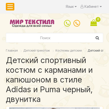
Язык
Кабинет
0
Главная
Детский трикотаж
Костюмы детские
Детский спорт
Детский спортивный
костюм с карманами и
капюшоном в стиле
Adidas и Puma черный,
двунитка