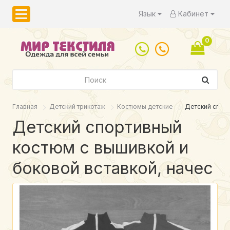
Язык
Кабинет
0
Главная
Детский трикотаж
Костюмы детские
Детский спорт
Детский спортивный
костюм с вышивкой и
боковой вставкой, начес