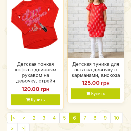
Детская тонкая
Детская туника для
кофта с длинным
лета на девочку с
рукавом на
карманами, вискоза
девочку, стрейч
125.00 грн
кулир
120.00 грн
Купить
Купить
|<
<
2
3
4
5
6
7
8
9
10
>
>|