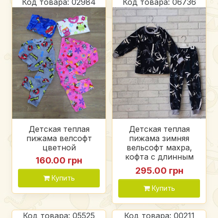
Код товара: 02984
Код товара: 06736
Детская теплая
Детская теплая
пижама велсофт
пижама зимняя
цветной
вельсофт махра,
кофта с длинным
160.00 грн
рукавом и штаны на
295.00 грн
манжете, черная в
Купить
панды
Купить
Код товара: 05525
Код товара: 00211