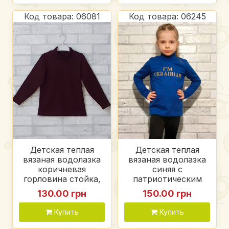
Код товара: 06081
Код товара: 06245
Детская теплая
Детская теплая
вязаная водолазка
вязаная водолазка
коричневая
синяя с
горловина стойка,
патриотическим
вязка акрил
принтом (i'm
130.00 грн
150.00 грн
ukrainian) для
девочки и
Купить
Купить
мальчика, 20%
шерсть 80% акрил