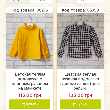
Код товара: 06216
Код товара: 06399
Детская теплая
Детская теплая
водолазка с
вязаная водолазка
длинным рукавом
гусиные лапки (цвет
на манжете
белый,
воротник стойка
желтый), акрил 80%
115.00 грн
135.00 грн
(цвет желтый),
шерсть 20%
стрейч вязка
Купить
Купить