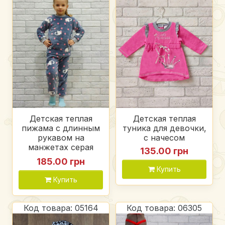
Детская теплая
Детская теплая
пижама с длинным
туника для девочки,
рукавом на
с начесом
манжетах серая
135.00 грн
(котики), вельсофт
185.00 грн
Купить
Купить
Код товара: 05164
Код товара: 06305