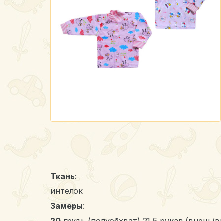
Ткань
:
интелок
Замеры
:
20,
грудь (полуобхват) 21,5,рукав (внеш./в