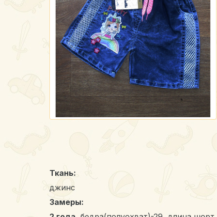
Ткань:
джинс
Замеры:
2 года,
бедра(полуохват)-29, длина шорт 