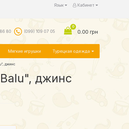
Язык
Кабинет
0
 86 80
(099) 109 07 05
0.00 грн
Мягкие игрушки
Турецкая одежда
u", джинс
Balu", джинс