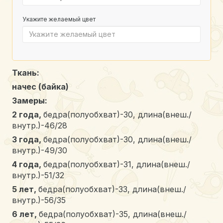
Укажите желаемый цвет
Ткань:
начес (байка)
Замеры:
2 года
,
бедра(полуобхват)-30, длина(внеш./
внутр.)-46/28
3 года
,
бедра(полуобхват)-30, длина(внеш./
внутр.)-49/30
4 года
,
бедра(полуобхват)-31, длина(внеш./
внутр.)-51/32
5 лет
,
бедра(полуобхват)-33, длина(внеш./
внутр.)-56/35
6 лет
,
бедра(полуобхват)-35, длина(внеш./