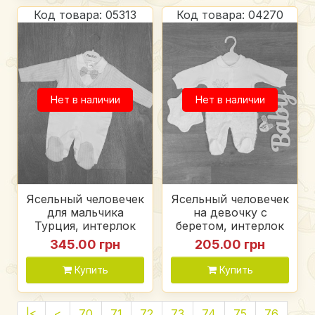
Код товара: 05313
Код товара: 04270
Нет в наличии
Нет в наличии
Ясельный человечек
Ясельный человечек
для мальчика
на девочку с
Турция, интерлок
беретом, интерлок
345.00 грн
205.00 грн
Купить
Купить
|<
<
70
71
72
73
74
75
76