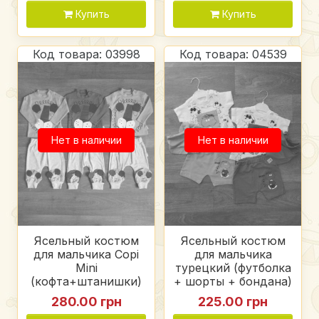
Купить
Купить
Код товара: 03998
Код товара: 04539
Нет в наличии
Нет в наличии
Ясельный костюм
Ясельный костюм
для мальчика Copi
для мальчика
Mini
турецкий (футболка
(кофта+штанишки)
+ шорты + бондана)
интерлок
"snoopy", двухнитка
280.00 грн
225.00 грн
+ кулир