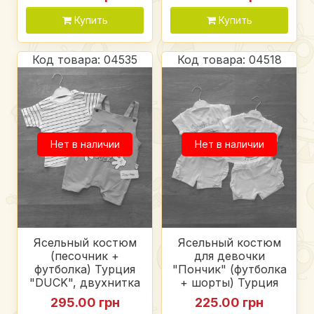
Купить
Купить
Код товара: 04535
Код товара: 04518
Нет в наличии
Нет в наличии
Ясельный костюм
Ясельный костюм
(песочник +
для девочки
футболка) Турция
"Пончик" (футболка
"DUCK", двухнитка
+ шорты) Турция
+ хлопок
"Gracker", коттон +
295.00 грн
225.00 грн
интерлок