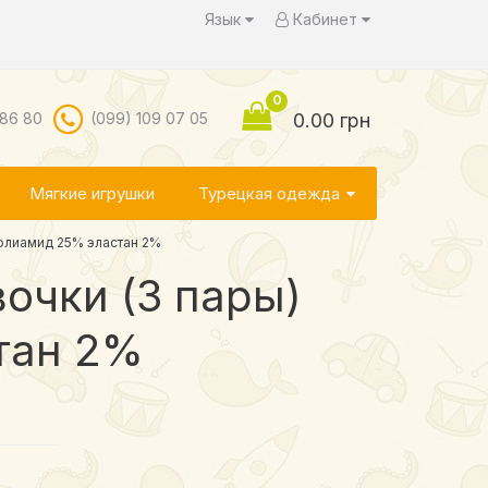
Язык
Кабинет
0
 86 80
(099) 109 07 05
0.00 грн
Мягкие игрушки
Турецкая одежда
полиамид 25% эластан 2%
очки (3 пары)
тан 2%