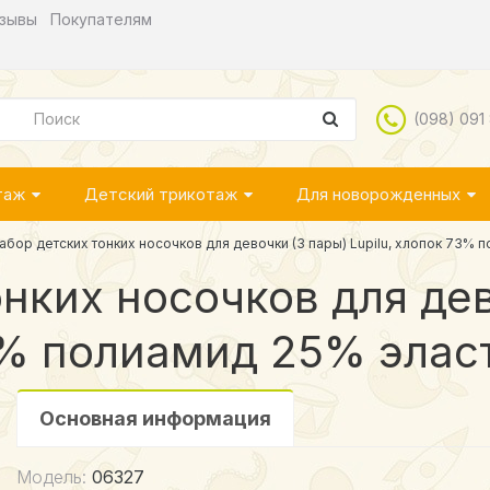
зывы
Покупателям
(098) 091
таж
Детский трикотаж
Для новорожденных
абор детских тонких носочков для девочки (3 пары) Lupilu, хлопок 73% 
нких носочков для дев
73% полиамид 25% элас
Основная информация
Модель:
06327