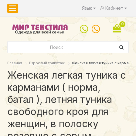
Язык
Кабинет
0
Главная
Взрослый трикотаж
Женская легкая туника с карманам
Женская легкая туника с
карманами ( норма,
батал ), летняя туника
свободного кроя для
женщин, в полоску
розовую с серым